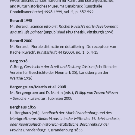
(Westfälisches Landesmuseum für Kunst und Kulturgeschichte,
and Kulturhistorisches Museum) Osnabrück (Kunsthalle
Dominikanerkirche) 1998-1999, vol. 2, p. 587-592
Berardi 1998
M. Berardi,
Science into art: Rachel Ruysch's early development
as a still-life painter
(unpublished PhD thesis), Pittsburgh 1998
Berardi 2000
M. Berardi, 'Florale distinctie en detaillering, De receptuur van
Rachel Ruysch',
Kunstschrift
44 (2000), no. 1, p. 4-15
Berg 1916
G.Berg,
Geschichte der Stadt und Festung Cüstrin
(Schriften des
Vereins für Geschichte der Neumark 35), Landsberg an der
Warthe 1916
Bergengruen/Martin et al. 2008
M. Bergengruen and D. Martin (eds.),
Philipp von Zesen: Wissen
– Sprache – Literatur
, Tübingen 2008
Berghaus 1855
H. Berghaus (ed.),
Landbuch der Mark Brandenburg und des
Markgrafthums Niederl-Lausitz in der Mitte des 19. Jahrhunderts;
oder geographisch-historisch-statistische Beschreibung der
Provinz Brandenburg II
, Brandenburg 1855