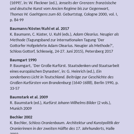
(1699)’, in: W. Fleckner (ed.),
Jenseits der Grenzen: französische
und deutsche Kunst vom Ancien Regime bis zur Gegenwart,
Thomas W. Gaehtgens zum 60.
Geburtstag
, Cologne 2000, vol. I,
p. 84-99
Baumann/Köster/Kuhl
et al.
2017
K. Baumann, C. Küster, U. Kuhl (eds.),
Adam Olearius.
Neugier als
Methode
(Tagungsband zur internationalen Tagung ‘Der
Gottorfer Hofgelehrte Adam Olearius. Neugier als Methode?’,
Schloss Gottorf, Schleswig, 24-27. Juni 2015), Petersberg 2017
Baumgart 1990
P. Baumgart, ‘Der Große Kurfürst. Staatsdenken und Staatsarbeit
eines europäischen Dynasten’, in: G. Heinrich (ed.),
Ein
sonderbares Licht in Teutschland. Beiträge zur Geschichte des
Großen Kurfürsten von Brandenburg (1640-1688)
, Berlin 1990, p.
33-57
Baumstark et al. 2009
R. Baumstark (ed.),
Kurfürst Johann Wilhelms Bilder
(2 vols.),
Munich 2009
Bechler 2002
K. Bechler,
Schloss Oranienbaum.
Architektur und Kunstpolitik der
Oranierinnen in der zweiten Hälfte des 17. Jahrhunderts
, Halle