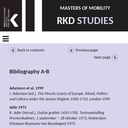
MASTERS OF MOBILITY
RKD
STUDIES
Back to contents
Previous page
Next page
Bibliography A-B
Adamson et al. 1999
J. Adamson (ed.),
The Pincely Courts of Europe. Ritual, Politics
and Culture under the Ancien Régime 1500-1750
, London 1999
Adèr 1973
R. Adèr (introd.),
Duitse grafiek 1450-1700. Tentoonstelling
Prentenkabinet, 1 september – 28 oktober 1973
, Rotterdam
(Museum Boymans-Van Beuningen) 1973