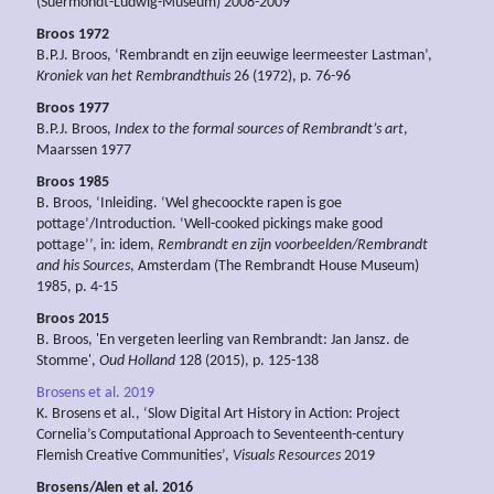
(Suermondt-Ludwig-Museum) 2008-2009
Broos 1972
B.P.J. Broos, ‘Rembrandt en zijn eeuwige leermeester Lastman’,
Kroniek van het Rembrandthuis
26 (1972), p. 76-96
Broos 1977
B.P.J. Broos,
Index to the formal sources of Rembrandt’s art
,
Maarssen 1977
Broos 1985
B. Broos, ‘Inleiding. ‘Wel ghecoockte rapen is goe
pottage’/Introduction. ‘Well-cooked pickings make good
pottage’’, in: idem,
Rembrandt en zijn voorbeelden/Rembrandt
and his Sources
, Amsterdam (The Rembrandt House Museum)
1985, p. 4-15
Broos 2015
B. Broos, 'En vergeten leerling van Rembrandt: Jan Jansz. de
Stomme',
Oud Holland
128 (2015), p. 125-138
Brosens et al. 2019
K. Brosens et al., ‘Slow Digital Art History in Action: Project
Cornelia’s Computational Approach to Seventeenth-century
Flemish Creative Communities’,
Visuals Resources
2019
Brosens/Alen et al. 2016