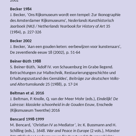
2002
Becker 1984
J. Becker, ‘Ons Rijksmuseum wordt een tempel: Zur Ikonographie
des Amsterdamer Rijksmuseums’,
Nederlands Kunsthistorisch
Jaarboek (NKJ) / Netherlands Yearbook for History of Art
35
(1984), p. 227-326
Becker 2002
J. Becker, 'Aan een gouden keten: eerbewijzen voor kunstenaars',
De zeventiende eeuw 18 (2002), p. 51-64
Beiner-Büth 1988
S. Beiner-Büth, ‘Adolf IV. von Schauenburg im Grabe liegend.
Betrachtungen zur Maltechnik, Restaurierungsgeschichte und
Erhaltungszustand des Gemäldes’,
Beiträge zur deutschen Volks-
und Altertumskunde
25 (1988), p. 17-24
Beltman et al. 2016
J. Beltman, P. Knolle, Q. van der Meer Mohr (eds.),
Eindelijk! De
Lairesse: klassieke schoonheid in de Gouden Eeuw
, Enschede
(Rijksmuseum Twenthe) 2016
Bencard 1998-1999
M. Bencard, ‘Christian IV as Mediator’, in: K. Bussmann and H.
Schilling (eds.),
1648. War and Peace in Europe
(2 vols.), Münster