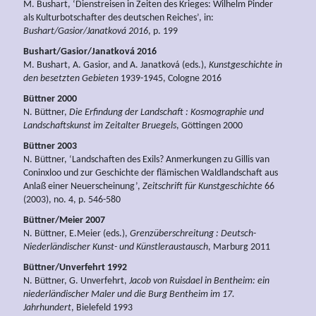
M. Bushart, ‘Dienstreisen in Zeiten des Krieges: Wilhelm Pinder
als Kulturbotschafter des deutschen Reiches’, in:
Bushart/Gasior/Janatková 2016
, p. 199
Bushart/Gasior/Janatková
2016
M. Bushart, A. Gasior, and A. Janatková (eds.),
Kunstgeschichte in
den besetzten Gebieten
1939-1945, Cologne 2016
Büttner 2000
N. Büttner,
Die Erfindung der Landschaft : Kosmographie und
Landschaftskunst im Zeitalter Bruegels
, Göttingen 2000
Büttner 2003
N. Büttner, ‘Landschaften des Exils? Anmerkungen zu Gillis van
Coninxloo und zur Geschichte der flämischen Waldlandschaft aus
Anlaß einer Neuerscheinung’,
Zeitschrift für Kunstgeschichte
66
(2003), no. 4, p. 546-580
Büttner/Meier 2007
N. Büttner, E.Meier (eds.),
Grenzüberschreitung : Deutsch-
Niederländischer Kunst- und Künstleraustausch
, Marburg 2011
Büttner/Unverfehrt 1992
N. Büttner, G. Unverfehrt,
Jacob von Ruisdael in Bentheim: ein
niederländischer Maler und die Burg Bentheim im 17.
Jahrhundert
, Bielefeld 1993