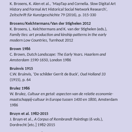
K. Brosens, K. Alen et al., ‘MapTap and Cornelia. Slow Digital Art
History and Formal Art Historical Social Network Research’,
Zeitschrift für Kunstgeschichte
79 (2016), p. 315-330
Brosens/Kelchtermans/Van der Stighelen 2012
K. Brosens, L. Kelchtermans and K. van der Stighelen (eds.),
Family ties: art production and kinship patterns in the early
modern Low Countries
, Turnhout 2012
Brown 1986
C. Brown,
Dutch Landscape: The Early Years.
Haarlem and
Amsterdam 1590-1650
, London 1986
Bruinvis 1915
C.W. Bruinvis, ‘De schilder Gerrit de Buck’,
Oud Holland 33
(1915), p. 64
Brulez 1986
W. Brulez
, Cultuur en getal: aspecten van de relatie economie-
maatschappij-cultuur in Europa tussen 1400 en 1800
, Amsterdam
1986
Bruyn et al. 1982-2015
J. Bruyn et al.,
A Corpus of Rembrandt Paintings
(6 vols.),
Dordrecht [etc.] 1982-2015