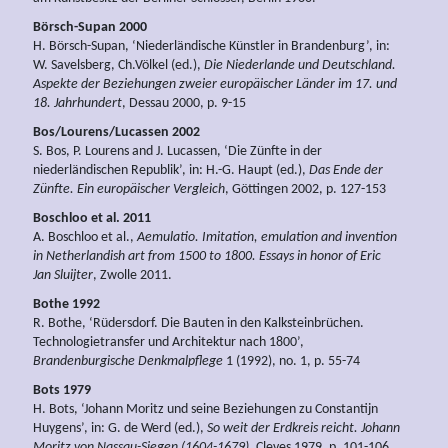
Börsch-Supan 2000
H. Börsch-Supan, ‘Niederländische Künstler in Brandenburg’, in:
W. Savelsberg, Ch.Völkel (ed.),
Die Niederlande und Deutschland.
Aspekte der Beziehungen zweier europäischer Länder im 17. und
18. Jahrhundert
, Dessau 2000, p. 9-15
Bos/Lourens/Lucassen 2002
S. Bos, P. Lourens and J. Lucassen, ‘Die Zünfte in der
niederländischen Republik’, in: H.-G. Haupt (ed.),
Das Ende der
Zünfte. Ein europäischer Vergleich
, Göttingen 2002, p. 127-153
Boschloo et al. 2011
A. Boschloo et al.,
Aemulatio.
Imitation, emulation and invention
in Netherlandish art from 1500 to 1800. Essays in honor of Eric
Jan Sluijter
, Zwolle 2011.
Bothe 1992
R. Bothe, ‘Rüdersdorf. Die Bauten in den Kalksteinbrüchen.
Technologietransfer und Architektur nach 1800’,
Brandenburgische Denkmalpflege
1 (1992), no. 1, p. 55-74
Bots 1979
H. Bots, ‘Johann Moritz und seine Beziehungen zu Constantijn
Huygens’, in: G. de Werd (ed.),
So weit der Erdkreis reicht. Johann
Moritz von Nassau-Siegen (1604-1679)
, Cleves 1979, p. 101-106