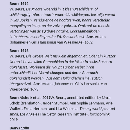
Beurs 1692
W. Beurs,
De groote waereld in ’t kleen geschildert, of
schilderagtig tafereel van ’s waerelds schilderyen. kortelijk vervat
in Ses Boeken. Verklarende de hooftverwen, haare verscheide
mengelingen in oly, en der zelver gebruik. Omtrent de meeste
vertoningen van de zigtbare natuire. Leersaamelijk den
liefhebbers en leerlingen der Ed. Schilderkonst
, Amsterdam
(Johannes en Gillis Janssonius van Waesberge) 1692
Beurs 1693
W. Beurs,
Die Grosse Welt Ins Klein abgemahlet, Oder Ein kurtzer
Unterricht von allen Gemaehlden In der Welt: In sechs Büchern
abgefasset. Worinnen die Haupt-Farben Nebst ihren
unterschiedlichen Vermischungen und derer Gebrauch
abgehandelt werden ; Aus dem Holländischen ins Teutsch
übergesetzet
, Amsterdam (Johannes en Gillis Janssonius van
Waesberge) 1693
Beurs/Scholz et al. 2019
W. Beurs, annotated edition by Myra
Scholz (translation), Jeroen Stumpel, Ann-Sophie Lehmann, Arie
Wallert, Erma Hermens and Lisa Wiersma,
The big world painted
small
, Los Angeles The Getty Research Institute), forthcoming
2019
Beuys 1980