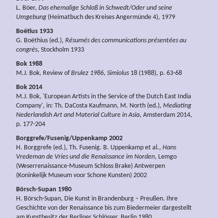
L. Böer,
Das ehemalige Schloß in Schwedt/Oder und seine
Umgebung
(Heimatbuch des Kreises Angermünde 4), 1979
Boëtius 1933
G. Boëthius (ed.),
Résumés des communications présentées au
congrès
, Stockholm 1933
Bok 1988
M.J. Bok, Review of
Brulez 1986
,
Simiolus
18 (1988), p. 63-68
Bok 2014
M.J. Bok, 'European Artists in the Service of the Dutch East India
Company', in: Th. DaCosta Kaufmann, M. North (ed.),
Mediating
Nederlandish Art and Material Culture in Asia
, Amsterdam 2014,
p. 177-204
Borggrefe/Fusenig/Uppenkamp 2002
H. Borggrefe (ed.), Th. Fusenig. B. Uppenkamp et al.,
Hans
Vredeman de Vries und die Renaissance im Norden
, Lemgo
(Weserrenaissance-Museum Schloss Brake) Antwerpen
(Koninkelijk Museum voor Schone Kunsten) 2002
Börsch-Supan 1980
H. Börsch-Supan, Die Kunst in Brandenburg – Preußen. Ihre
Geschichte von der Renaissance bis zum Biedermeier dargestellt
am Kunstbesitz der Berliner Schlösser, Berlin 1980.