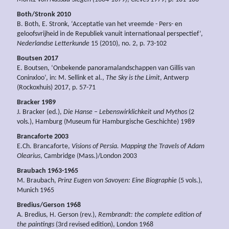
Both/Stronk 2010
B. Both, E. Stronk, ‘Acceptatie van het vreemde - Pers- en
geloofsvrijheid in de Republiek vanuit internationaal perspectief’,
Nederlandse Letterkunde
15 (2010), no. 2, p. 73-102
Boutsen 2017
E. Boutsen, ‘Onbekende panoramalandschappen van Gillis van
Coninxloo’, in: M. Sellink et al.,
The Sky is the Limit
, Antwerp
(Rockoxhuis) 2017, p. 57-71
Bracker 1989
J. Bracker (ed.),
Die Hanse – Lebenswirklichkeit und Mythos
(2
vols.), Hamburg (Museum für Hamburgische Geschichte) 1989
Brancaforte 2003
E.Ch. Brancaforte,
Visions of Persia. Mapping the Travels of Adam
Olearius
, Cambridge (Mass.)/London 2003
Braubach 1963-1965
M. Braubach,
Prinz Eugen von Savoyen: Eine Biographie
(5 vols.),
Munich 1965
Bredius/Gerson 1968
A. Bredius, H. Gerson (rev.),
Rembrandt: the complete edition of
the paintings
(3rd revised edition), London 1968