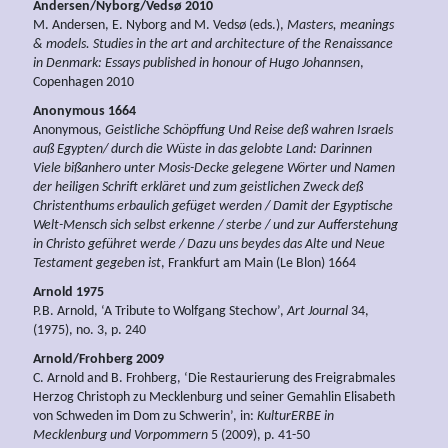
Andersen/Nyborg/Vedsø 2010
M. Andersen, E. Nyborg and M. Vedsø (eds.),
Masters, meanings
& models. Studies in the art and architecture of the Renaissance
in Denmark: Essays published in honour of Hugo Johannsen
,
Copenhagen 2010
Anonymous 1664
Anonymous,
Geistliche Schöpffung Und Reise deß wahren Israels
auß Egypten/ durch die Wüste in das gelobte Land: Darinnen
Viele bißanhero unter Mosis-Decke gelegene Wörter und Namen
der heiligen Schrift erkläret und zum geistlichen Zweck deß
Christenthums erbaulich gefüget werden / Damit der Egyptische
Welt-Mensch sich selbst erkenne / sterbe / und zur Aufferstehung
in Christo geführet werde / Dazu uns beydes das Alte und Neue
Testament gegeben ist
, Frankfurt am Main (Le Blon) 1664
Arnold 1975
P.B. Arnold, ‘A Tribute to Wolfgang Stechow’,
Art Journal
34,
(1975), no. 3, p. 240
Arnold/Frohberg 2009
C. Arnold and B. Frohberg, ‘Die Restaurierung des Freigrabmales
Herzog Christoph zu Mecklenburg und seiner Gemahlin Elisabeth
von Schweden im Dom zu Schwerin’, in:
KulturERBE in
Mecklenburg und Vorpommern
5 (2009), p. 41-50