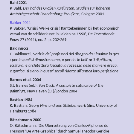
Bahl 2001
P. Bahl
, Der hof des Großen Kurfürsten. Studien zur höheren
Amtsträgerschaft Brandenburg-Preußens
, Cologne 2001
Bakker 2011
P. Bakker, ‘Crisis? Welke crisis? Kanttekeningen bij het economisch
verval van de schilderkunst in Leiden na 1660’,
De Zeventiende
Eeuw
27 (2011), no. 2, p. 232-269
Baldinucci
F. Baldinucci,
Notizie de' professori del disegno da Cimabve in qva
: per le quali si dimostra come, e per chi le bell' arti di pittura,
scultura, e architettura lasciata la rozzezza delle maniere greca,
e gottica, si siano in questi secoli ridotte all'antica loro perfezione
Barnes et al. 2004
S.J. Barnes (ed.),
Van Dyck. A complete catalogue of the
paintings
, New Haven (CT)/London 2004
Bastian 1984
K. Bastian,
Georg Hinz und sein Stillebenwerk
(diss. University of
Hamburg) 1984
Bätschmann 2000
O. Bätschmann, 'Die Übersetzung von Charles-Alphonse du
Fresnoys ‘De Arte Graphica’ durch Samuel Theodor Gericke