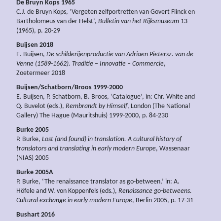
De Bruyn Kops 1965
C.J. de Bruyn Kops, ‘Vergeten zelfportretten van Govert Flinck en
Bartholomeus van der Helst’,
Bulletin van het Rijksmuseum
13
(1965), p. 20-29
Buijsen 2018
E. Buijsen,
De schilderijenproductie van Adriaen Pietersz. van de
Venne (1589-1662).
Traditie – Innovatie – Commercie
,
Zoetermeer 2018
Buijsen/Schatborn/Broos 1999-2000
E. Buijsen, P. Schatborn, B. Broos, ‘Catalogue’, in: Chr. White and
Q. Buvelot (eds.),
Rembrandt by Himself
, London (The National
Gallery) The Hague (Mauritshuis) 1999-2000, p. 84-230
Burke 2005
P. Burke,
Lost (and found) in translation. A cultural history of
translators and translating in early modern Europe
, Wassenaar
(NIAS) 2005
Burke 2005A
P. Burke, ‘The renaissance translator as go-between,’ in: A.
Höfele and W. von Koppenfels (eds.),
Renaissance go-betweens.
Cultural exchange in early modern Europe
, Berlin 2005, p. 17-31
Bushart 2016