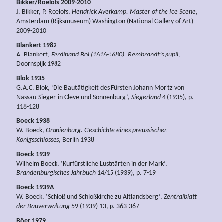
Bikker/Roelofs 2009-2010
J. Bikker, P. Roelofs,
Hendrick Averkamp.
Master of the Ice Scene
,
Amsterdam (Rijksmuseum) Washington (National Gallery of Art)
2009-2010
Blankert 1982
A. Blankert,
Ferdinand Bol (1616-1680). Rembrandt’s pupil
,
Doornspijk 1982
Blok 1935
G.A.C. Blok, ‘Die Bautätigkeit des Fürsten Johann Moritz von
Nassau-Siegen in Cleve und Sonnenburg’,
Siegerland
4 (1935), p.
118-128
Boeck 1938
W. Boeck,
Oranienburg. Geschichte eines preussischen
Königsschlosses
, Berlin 1938
Boeck 1939
Wilhelm Boeck, ‘Kurfürstliche Lustgärten in der Mark’,
Brandenburgisches Jahrbuch
14/15 (1939), p. 7-19
Boeck 1939A
W. Boeck, ‘Schloß und Schloßkirche zu Altlandsberg’,
Zentralblatt
der Bauverwaltung
59 (1939) 13, p. 363-367
Böer 1979