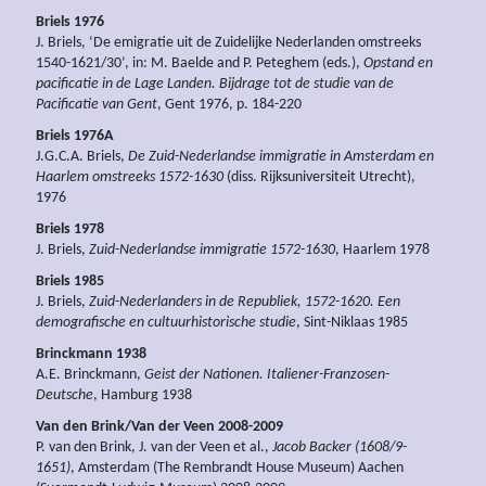
Briels 1976
J. Briels, ‘De emigratie uit de Zuidelijke Nederlanden omstreeks
1540-1621/30’, in: M. Baelde and P. Peteghem (eds.),
Opstand en
pacificatie in de Lage Landen. Bijdrage tot de studie van de
Pacificatie van Gent
, Gent 1976, p. 184-220
Briels 1976A
J.G.C.A. Briels,
De Zuid-Nederlandse immigratie in Amsterdam en
Haarlem omstreeks 1572-1630
(diss. Rijksuniversiteit Utrecht),
1976
Briels 1978
J. Briels,
Zuid-Nederlandse immigratie 1572-1630
, Haarlem 1978
Briels 1985
J. Briels,
Zuid-Nederlanders in de Republiek, 1572-1620. Een
demografische en cultuurhistorische studie
, Sint-Niklaas 1985
Brinckmann 1938
A.E. Brinckmann,
Geist der Nationen. Italiener-Franzosen-
Deutsche
, Hamburg 1938
Van den Brink/Van der Veen 2008-2009
P. van den Brink, J. van der Veen et al.,
Jacob Backer (1608/9-
1651)
, Amsterdam (The Rembrandt House Museum) Aachen