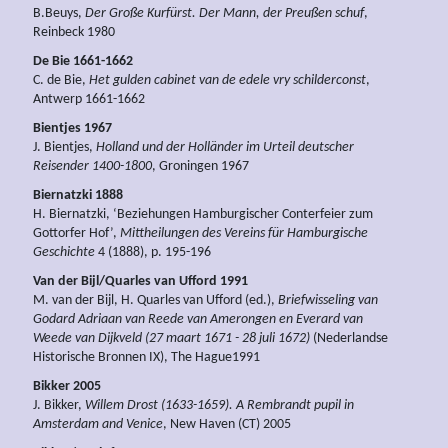
B.Beuys,
Der Große Kurfürst. Der Mann, der Preußen schuf
,
Reinbeck 1980
De Bie 1661-1662
C. de Bie,
Het gulden cabinet van de edele vry schilderconst
,
Antwerp 1661-1662
Bientjes 1967
J. Bientjes,
Holland und der Holländer im Urteil deutscher
Reisender 1400-1800
, Groningen 1967
Biernatzki 1888
H. Biernatzki, ‘Beziehungen Hamburgischer Conterfeier zum
Gottorfer Hof’,
Mittheilungen des Vereins für Hamburgische
Geschichte
4 (1888), p. 195-196
Van der Bijl/Quarles van Ufford 1991
M. van der Bijl, H. Quarles van Ufford (ed.),
Briefwisseling van
Godard Adriaan van Reede van Amerongen en Everard van
Weede van Dijkveld (27 maart 1671 - 28 juli 1672)
(Nederlandse
Historische Bronnen IX), The Hague1991
Bikker 2005
J. Bikker,
Willem Drost (1633-1659).
A Rembrandt pupil in
Amsterdam and Venice
, New Haven (CT) 2005