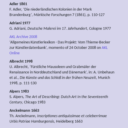
Adler 1861
F. Adler, ‘Die niederländischen Kolonien in der Mark
Brandenburg’,
Märkische Forschungen
7 (1861), p. 110-127
Adriani 1977
G. Adriani,
Deutsche Malerei im 17. Jahrhundert
, Cologne 1977
AKL Archive 2008
‘Allgemeines Künstlerlexikon - Das Projekt: Vom Thieme-Becker
zur Künstlerdatenbank’, momento of 24 October 2008 on
AKL
Online
Albrecht 1998
U. Albrecht, ‘Fürstliche Mausoleen und Grabmäler der
Renaissance in Norddeutschland und Dänemark’, in: A. Unbehaun
et al.,
Die Künste und das Schloß in der frühen Neuzeit
, Munich
1998, p. 111-130
Alpers 1983
S. Alpers,
The Art of Describing: Dutch Art In the Seventeenth
Century
, Chicago 1983
Anckelmann 1663
Th. Anckelmann,
Inscriptiones antiquissimae et celeberrimae
Urbis Patriae Hamburgensis
, Heidelberg 1663